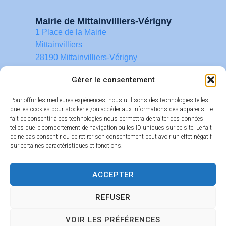
Mairie de Mittainvilliers-Vérigny
1 Place de la Mairie
Mittainvilliers
28190 Mittainvilliers-Vérigny
02 37 22 48 06
Gérer le consentement
contact@mittainvilliers-verigny.fr
Pour offrir les meilleures expériences, nous utilisons des technologies telles
que les cookies pour stocker et/ou accéder aux informations des appareils. Le
fait de consentir à ces technologies nous permettra de traiter des données
Horaires d’ouverture
telles que le comportement de navigation ou les ID uniques sur ce site. Le fait
Lundi : 14h-18h
de ne pas consentir ou de retirer son consentement peut avoir un effet négatif
Mardi : 14h-19h
sur certaines caractéristiques et fonctions.
Mercredi : 9h-18h
Jeudi : 14h-19h
ACCEPTER
Vendredi : 9h-12h
REFUSER
Accessibilité
Confidentialité
Mentions légales
Plan du site
VOIR LES PRÉFÉRENCES