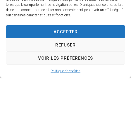
telles que le comportement de navigation ou les ID uniques sur ce site. Le fait
de ne pas consentir ou de retirer son consentement peut avoir un effet négatif
sur certaines caractéristiques et fonctions.
Arrêté Municipal n°19/2026
20/04/2026
ACCEPTER
Arrêté Municipal n°20/2026
20/04/2026
REFUSER
VOIR LES PRÉFÉRENCES
Arrêté Municipal n°21/2026
20/04/2026
Politique de cookies
1
2
3
4
5
6
7
8
9
10
11
12
13
14
15
16
Suiv