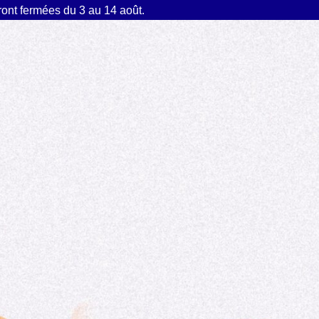
ront fermées du 3 au 14 août.
tidien
Découvrir Mittainvilliers
Mes d