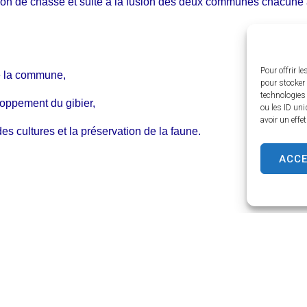
on de chasse et suite à la fusion des deux communes chacune 
Pour offrir l
de la commune,
pour stocker 
technologies
loppement du gibier,
ou les ID uni
avoir un effe
des cultures et la préservation de la faune.
ACC
chasse acquises ou louées.
rélèvements