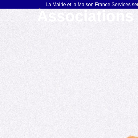
contenu
La Mairie et la Maison France Services se
principal
Associations
Réouverture le lundi 17 août.
Ma Mairie
Mon quo