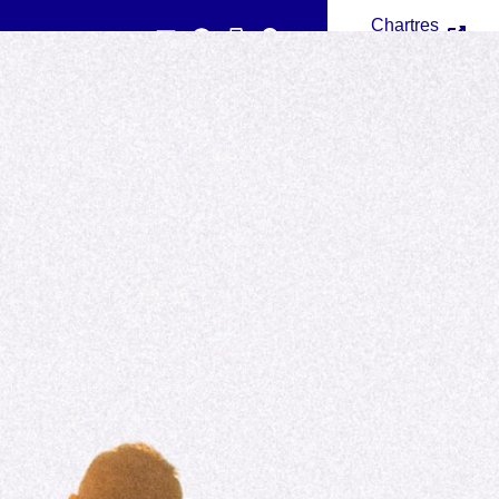
Chartres
Métropole
émarches