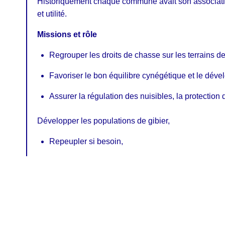
Historiquement chaque commune avait son associati
et utilité.
Missions et rôle
Regrouper les droits de chasse sur les terrains 
Favoriser le bon équilibre cynégétique et le déve
Assurer la régulation des nuisibles, la protection 
Développer les populations de gibier,
Repeupler si besoin,
Réguler les nuisibles,
Combattre le braconnage,
Pratique une chasse raisonnée sur les zones de 
Favoriser la biodiversité tout en encadrant les p