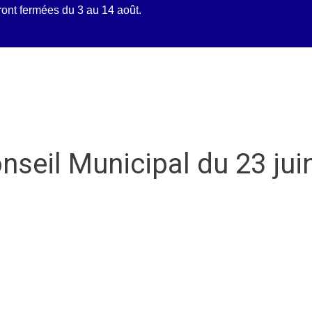
ront fermées du 3 au 14 août.
tidien
Découvrir Mittainvilliers
Mes d
nseil Municipal du 23 jui