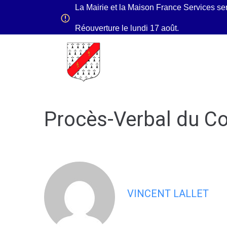
contenu
La Mairie et la Maison France Services se
principal
Réouverture le lundi 17 août.
Ma Mairie
Mon quo
Procès-Verbal du Co
VINCENT LALLET