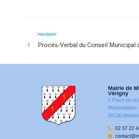
PRÉCÉDENT
Procès-Verbal du Conseil Municipal 
Mairie de Mi
Vérigny
1 Place de la 
Mittainvilliers
28190 Mittainv
02 37 22 4
contact@mit