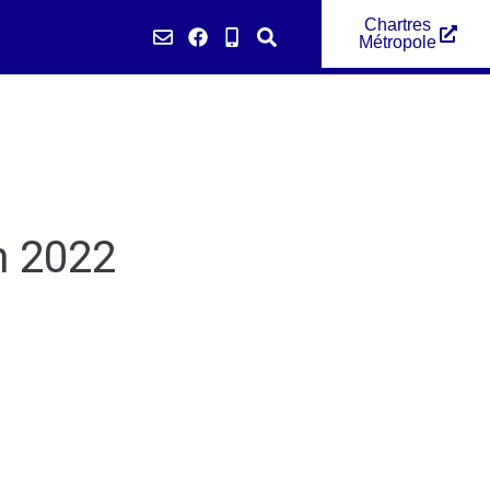
Chartres
Métropole
émarches
n 2022