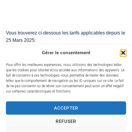
Vous trouverez ci-dessous les tarifs applicables depuis le
25 Mars 2025:
Concessions
Gérer le consentement
Concession 30 ans
500€
Pour offrir les meilleures expériences, nous utilisons des technologies telles
Concession 50 ans
700€
que les cookies pour stocker et/ou accéder aux informations des appareils. Le
Redevance de superposition ou dépôt d’une
fait de consentir à ces technologies nous permettra de traiter des données
150€
telles que le comportement de navigation ou les ID uniques sur ce site. Le fait
urne dans une concession
de ne pas consentir ou de retirer son consentement peut avoir un effet négatif
Scellement d’une urne
300€
sur certaines caractéristiques et fonctions.
Caveau provisoire durée inférieur à 48h
Gratuit
Caveau provisoire à partir de 48h
2€/jour
ACCEPTER
Colombarium
Columbarium 30ans
700€
REFUSER
Columbarium 50ans
1000€