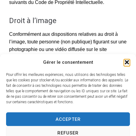
suivants du Code de Propriété Intellectuelle.
Droit à l’image
Conformément aux dispositions relatives au droit à
l’image, toute personne (non publique) figurant sur une
photographie ou une vidéo diffusée sur le site
https://mittainvilliers-verigny.fr/
et n’ayant pas donné
Gérer le consentement
son autorisation expresse pour sa diffusion, pourra
demander le retrait du cliché ou de la séquence sur
Pour offrir les meilleures expériences, nous utilisons des technologies telles
simple demande auprès de la Mairie de Mittainvilliers-
que les cookies pour stocker et/ou accéder aux informations des appareils. Le
fait de consentir à ces technologies nous permettra de traiter des données
Vérigny.
telles que le comportement de navigation ou les ID uniques sur ce site. Le fait
de ne pas consentir ou de retirer son consentement peut avoir un effet négatif
sur certaines caractéristiques et fonctions.
Liens Hypertextes d’accès à un site
tiers
ACCEPTER
Le site
https://mittainvilliers-verigny.fr/
peut contenir
REFUSER