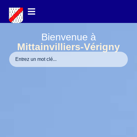
contenu
principal
Bienvenue à
Mittainvilliers-Vérigny