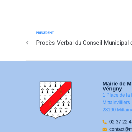
PRÉCÉDENT
Procès-Verbal du Conseil Municipal
Mairie de Mi
Vérigny
1 Place de la 
Mittainvilliers
28190 Mittainv
02 37 22 4
contact@mit