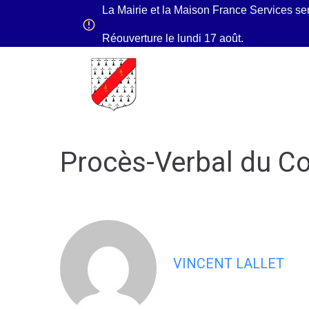
contenu
La Mairie et la Maison France Services se
principal
Réouverture le lundi 17 août.
Ma Mairie
Mon quo
Procès-Verbal du Co
VINCENT LALLET