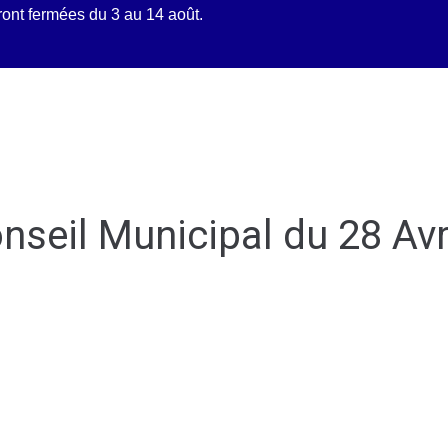
ront fermées du 3 au 14 août.
tidien
Découvrir Mittainvilliers
Mes d
nseil Municipal du 28 Avr