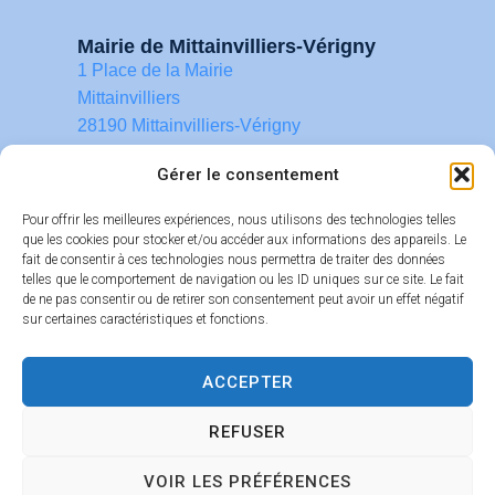
Mairie de Mittainvilliers-Vérigny
1 Place de la Mairie
Mittainvilliers
28190 Mittainvilliers-Vérigny
02 37 22 48 06
Gérer le consentement
contact@mittainvilliers-verigny.fr
Pour offrir les meilleures expériences, nous utilisons des technologies telles
que les cookies pour stocker et/ou accéder aux informations des appareils. Le
fait de consentir à ces technologies nous permettra de traiter des données
Horaires d’ouverture
telles que le comportement de navigation ou les ID uniques sur ce site. Le fait
Lundi : 14h-18h
de ne pas consentir ou de retirer son consentement peut avoir un effet négatif
Mardi : 14h-19h
sur certaines caractéristiques et fonctions.
Mercredi : 9h-18h
Jeudi : 14h-19h
ACCEPTER
Vendredi : 9h-12h
REFUSER
Accessibilité
Confidentialité
Mentions légales
Plan du site
VOIR LES PRÉFÉRENCES