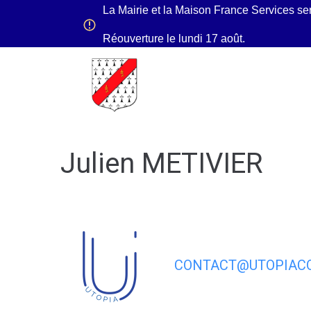
contenu
La Mairie et la Maison France Services se
principal
Réouverture le lundi 17 août.
Ma Mairie
Mon quo
Julien METIVIER
CONTACT@UTOPIACO