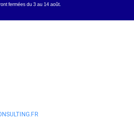
ront fermées du 3 au 14 août.
tidien
Découvrir Mittainvilliers
Mes d
NSULTING.FR