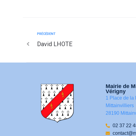
PRÉCÉDENT
David LHOTE
Mairie de Mi
Vérigny
1 Place de la 
Mittainvilliers
28190 Mittainv
02 37 22 4
contact@mit